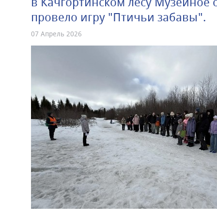
в Качгортинском лесу Музейное
провело игру "Птичьи забавы".
07 Апрель 2026