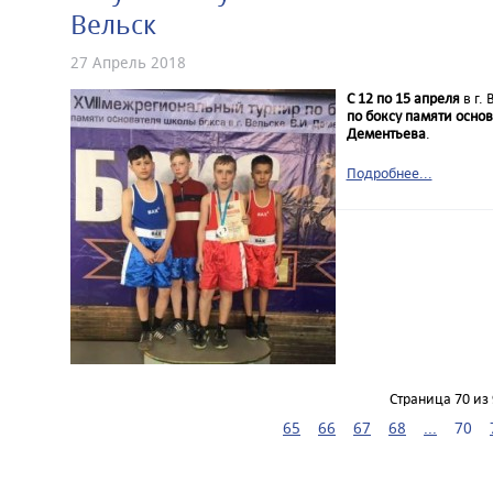
Вельск
27 Апрель 2018
С 12 по 15 апреля
в г.
по боксу памяти основ
Дементьева
.
Подробнее...
Страница 70 из 
65
66
67
68
...
70