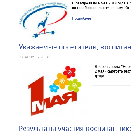
С 28 апреля по 6 мая 2018 года в
по троеборью классическому "Ог
Подробнее...
Уважаемые посетители, воспитан
27 Апрель 2018
Дворец спорта "Норд
2 мая
-
смотреть рас
труда!
Результаты участия воспитанников