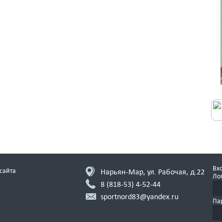
Вхо
сайта
Нарьян-Мар, ул. Рабочая, д.22
Ло
8 (818-53)
4-52-44
sportnord83@yandex.ru
Па