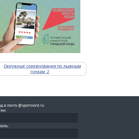
д в почту @sportnord.ru
гин:
роль: