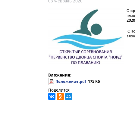
03 Февраль 2020
Откр
плав
2020
С По
вло
Вложения:
Положeние.pdf
175 Кб
Поделится: