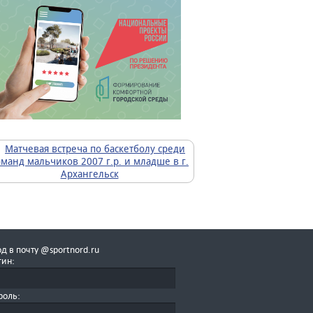
д в почту @sportnord.ru
гин:
роль: