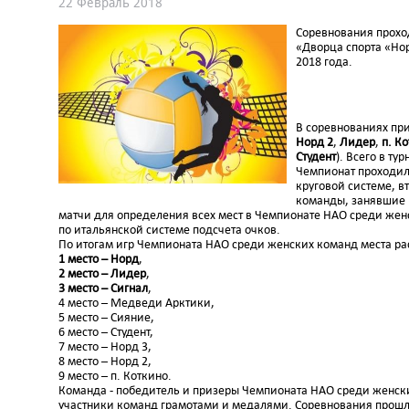
22 Февраль 2018
Соревнования прохо
«Дворца спорта «Но
2018 года.
В соревнованиях при
Норд 2
,
Лидер
,
п. К
Студент
). Всего в ту
Чемпионат проходил 
круговой системе, в
команды, занявшие 
матчи для определения всех мест в Чемпионате НАО среди женс
по итальянской системе подсчета очков.
По итогам игр Чемпионата НАО среди женских команд места р
1 место – Норд
,
2 место – Лидер
,
3 место – Сигнал
,
4 место – Медведи Арктики,
5 место – Сияние,
6 место – Студент,
7 место – Норд 3,
8 место – Норд 2,
9 место – п. Коткино.
Команда - победитель и призеры Чемпионата НАО среди женск
участники команд грамотами и медалями. Соревнования прошл