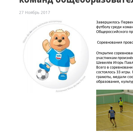
27 Ноябрь 2017
Завершилось Первен
футболу среди кома
Общероссийского про
Соревнования провод
Открытие соревнова
участникам произнёс
Шевелёв Игорь Павл
Всего в соревновани
состоялось 33 игры
грамоты, медали соо
образования, культу